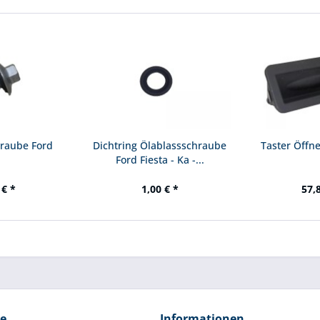
hraube Ford
Dichtring Ölablassschraube
Taster Öffn
Ford Fiesta - Ka -...
 € *
1,00 € *
57,
ce
Informationen