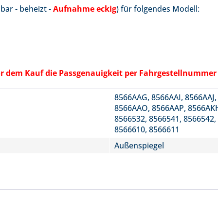
bar - beheizt -
Aufnahme eckig
) für folgendes Modell:
 vor dem Kauf die Passgenauigkeit per Fahrgestellnummer
8566AAG, 8566AAI, 8566AAJ
8566AAO, 8566AAP, 8566AKH
8566532, 8566541, 8566542,
8566610, 8566611
Außenspiegel