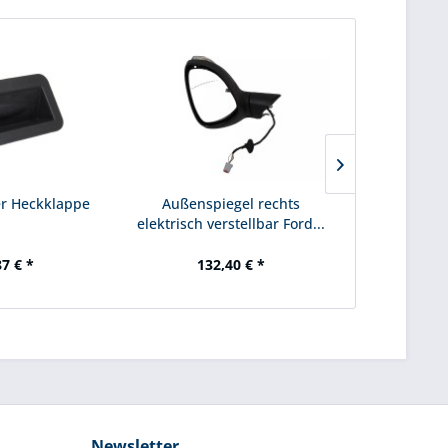
er Heckklappe
Außenspiegel rechts
Getri
elektrisch verstellbar Ford...
Schaltget
87 € *
132,40 € *
36
Newsletter