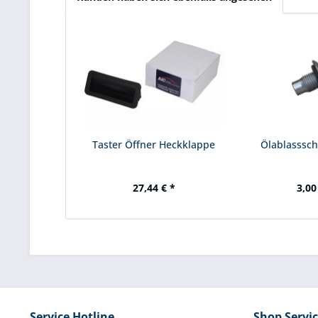
Taster Öffner Heckklappe
Ölablasssc
27,44 € *
3,00
Service Hotline
Shop Servi