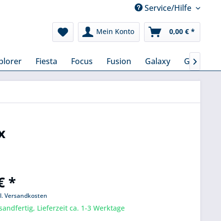
Service/Hilfe
Mein Konto
0,00 € *
plorer
Fiesta
Focus
Fusion
Galaxy
Grand C-

x
€ *
l. Versandkosten
sandfertig, Lieferzeit ca. 1-3 Werktage