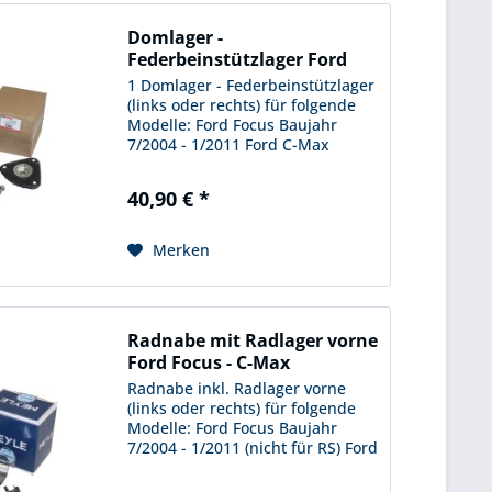
Domlager -
Federbeinstützlager Ford
Focus -...
1 Domlager - Federbeinstützlager
(links oder rechts) für folgende
Modelle: Ford Focus Baujahr
7/2004 - 1/2011 Ford C-Max
Baujahr 7/2004 - 7/2010 Ford
Kuga Baujahr 2/2008 - 10/2012
40,90 € *
Ford Kuga Baujahr 4/2016 -
12/2019 ( nicht für Serie...
Merken
Radnabe mit Radlager vorne
Ford Focus - C-Max
Radnabe inkl. Radlager vorne
(links oder rechts) für folgende
Modelle: Ford Focus Baujahr
7/2004 - 1/2011 (nicht für RS) Ford
C-Max Baujahr 6/2003 - 7/2010
Vergleichsnummer 2471 709