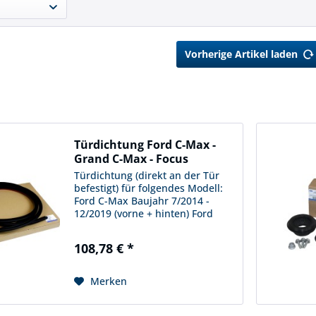
Vorherige Artikel laden
Türdichtung Ford C-Max -
Grand C-Max - Focus
Türdichtung (direkt an der Tür
befestigt) für folgendes Modell:
Ford C-Max Baujahr 7/2014 -
12/2019 (vorne + hinten) Ford
Grand C-Max Baujahr 7/2014 -
12/2019 (vorne) Ford Focus ab
108,78 € *
Baujahr 1/2011 (vorne + hinten)
Bestellnummer 1869 692...
Merken