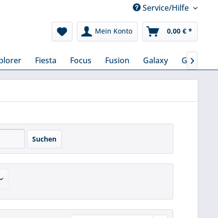
Service/Hilfe
Mein Konto
0,00 € *
plorer
Fiesta
Focus
Fusion
Galaxy
Grand C-
