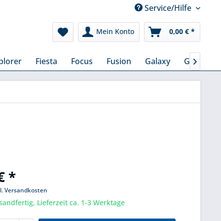
Service/Hilfe
Mein Konto
0,00 € *
plorer
Fiesta
Focus
Fusion
Galaxy
Grand C-

€ *
l. Versandkosten
sandfertig, Lieferzeit ca. 1-3 Werktage