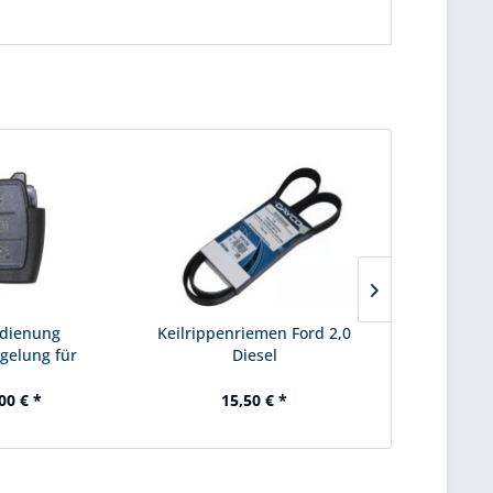
dienung
Keilrippenriemen Ford 2,0
Ölablasss
egelung für
Diesel
chlüssel
00 € *
15,50 € *
3,