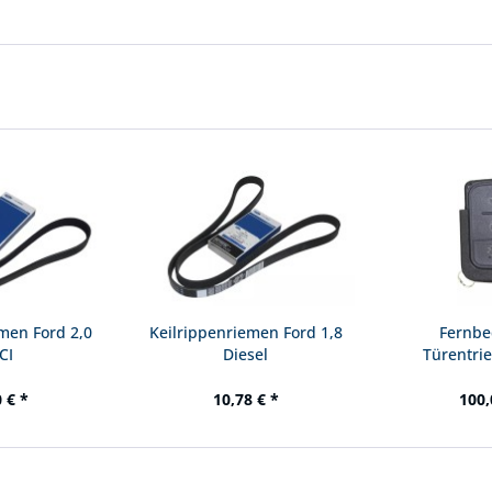
men Ford 2,0
Keilrippenriemen Ford 1,8
Fernbe
CI
Diesel
Türentri
Klapps
 € *
10,78 € *
100,