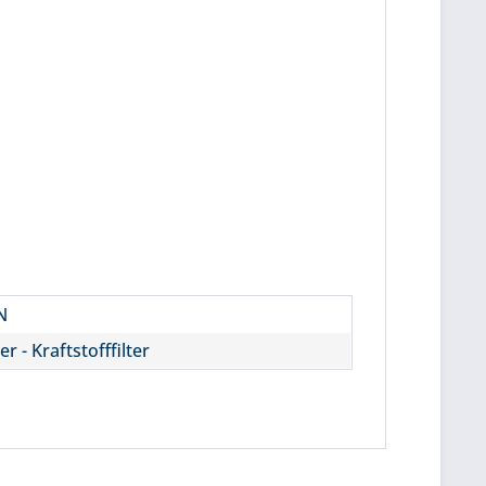
N
ter - Kraftstofffilter