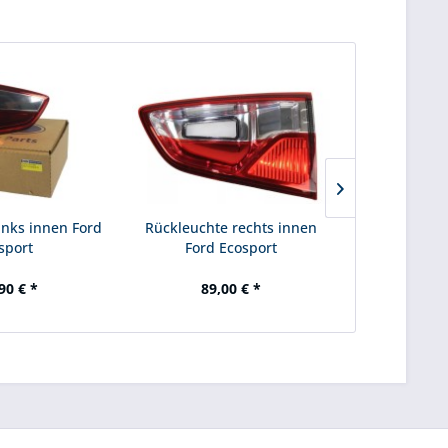
inks innen Ford
Rückleuchte rechts innen
Rückleucht
sport
Ford Ecosport
Ford
90 € *
89,00 € *
77