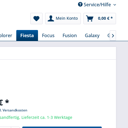
Service/Hilfe
Mein Konto
0,00 € *
plorer
Fiesta
Focus
Fusion
Galaxy
Grand C

€ *
l. Versandkosten
sandfertig, Lieferzeit ca. 1-3 Werktage