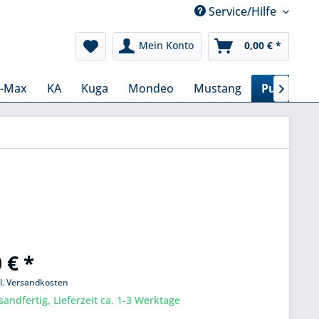
Service/Hilfe
Mein Konto
0,00 € *
C-Max
KA
Kuga
Mondeo
Mustang
Puma

 € *
l. Versandkosten
sandfertig, Lieferzeit ca. 1-3 Werktage