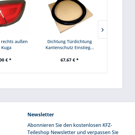
 rechts außen
Dichtung Türdichtung
Dichtung
 Kuga
Kantenschutz Einstieg...
Kantenschu
00 € *
67,67 € *
76
Newsletter
Abonnieren Sie den kostenlosen KFZ-
Teileshop Newsletter und verpassen Sie