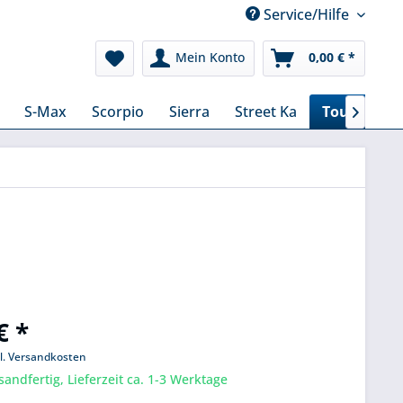
Service/Hilfe
Mein Konto
0,00 € *
S-Max
Scorpio
Sierra
Street Ka
Tourneo

€ *
l. Versandkosten
sandfertig, Lieferzeit ca. 1-3 Werktage