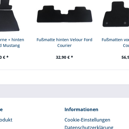
rne + hinten
Fußmatte hinten Velour Ford
Fußmatten vor
d Mustang
Courier
Co
0 € *
32,90 € *
56,
ce
Informationen
rodukt
Cookie-Einstellungen
Datenschutzerklärung