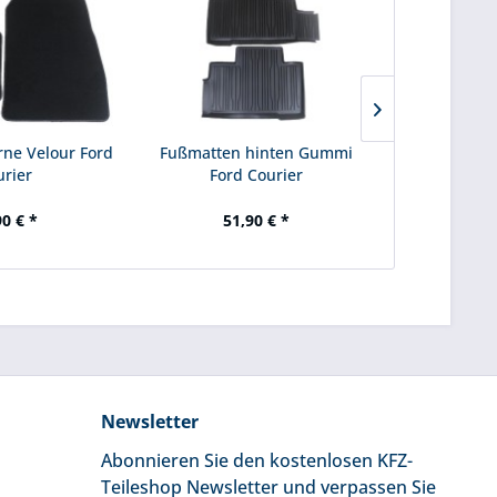
ne Velour Ford
Fußmatten hinten Gummi
Fußmatten
urier
Ford Courier
Ford Couri
90 € *
51,90 € *
57
Newsletter
Abonnieren Sie den kostenlosen KFZ-
Teileshop Newsletter und verpassen Sie