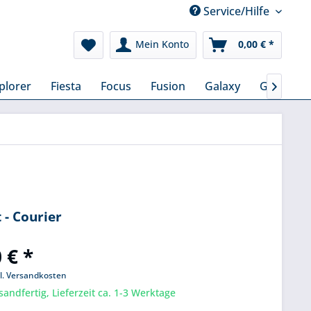
Service/Hilfe
Mein Konto
0,00 € *
plorer
Fiesta
Focus
Fusion
Galaxy
Grand C-

 - Courier
 € *
l. Versandkosten
sandfertig, Lieferzeit ca. 1-3 Werktage