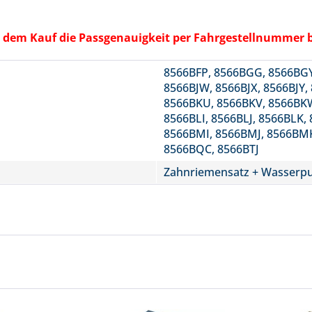
vor dem Kauf die Passgenauigkeit per Fahrgestellnummer 
8566BFP, 8566BGG, 8566BGY,
8566BJW, 8566BJX, 8566BJY,
8566BKU, 8566BKV, 8566BKW
8566BLI, 8566BLJ, 8566BLK,
8566BMI, 8566BMJ, 8566BM
8566BQC, 8566BTJ
Zahnriemensatz + Wasser