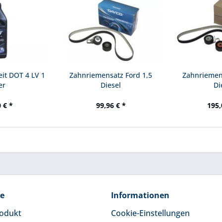
it DOT 4 LV 1
Zahnriemensatz Ford 1,5
Zahnriemens
er
Diesel
Di
 € *
99,96 € *
195,
ce
Informationen
rodukt
Cookie-Einstellungen