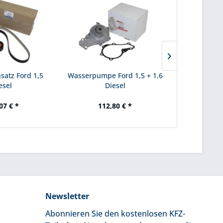
atz Ford 1,5
Wasserpumpe Ford 1,5 + 1,6
Ford Getri
esel
Diesel
07 € *
112,80 € *
37
Newsletter
Abonnieren Sie den kostenlosen KFZ-