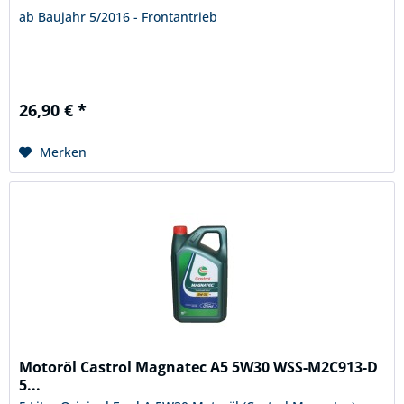
ab Baujahr 5/2016 - Frontantrieb
26,90 € *
Merken
Motoröl Castrol Magnatec A5 5W30 WSS-M2C913-D
5...