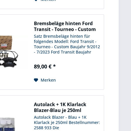
Bremsbeläge hinten Ford
Transit - Tourneo - Custom
Satz Bremsbeläge hinten für
folgendes Modell: Ford Transit -
Tourneo - Custom Baujahr 9/2012
- 7/2023 Ford Transit Baujahr
1/2014 - 3/2024 ( nur für
Fahrzeuge mit Einzelbereifung
89,00 € *
hinten ) Bestellnummer: 2600 772
Merken
Autolack + 1K Klarlack
Blazer-Blau je 250ml
Autolack Blazer - Blau + 1K
Klarlack je 250ml Bestellnummer:
2588 933 Die