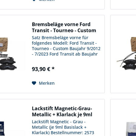
Bremsbeläge vorne Ford
Transit - Tourneo - Custom
Satz Bremsbeläge vorne für
folgendes Modell: Ford Transit -
Tourneo - Custom Baujahr 9/2012
- 7/2023 Ford Transit ab Baujahr
1/2014 - 3/2024 ( nur für
Fahrzeuge mit Einzelbereifung
93,90 € *
hinten ) Bestellnummer: 2600 764
Lassen Sie sich bitte...
Merken
Lackstift Magnetic-Grau-
Metallic + Klarlack je 9ml
Lackstift Magnetic - Grau -
Metallic (je 9ml Basislack +
Klarlack) Bestellnummer: 2573