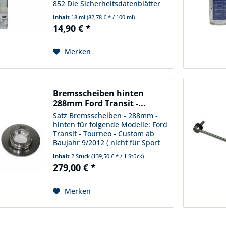
852 Die Sicherheitsdatenblätter
finden Sie unter folgendem Link:
Inhalt
18 ml
(82,78 € * / 100 ml)
http://www.msds.ford.com/
14,90 € *
Merken
Bremsscheiben hinten
288mm Ford Transit -...
Satz Bremsscheiben - 288mm -
hinten für folgende Modelle: Ford
Transit - Tourneo - Custom ab
Baujahr 9/2012 ( nicht für Sport
Serie ) Ford Transit ab Baujahr
Inhalt
2 Stück
(139,50 € * / 1 Stück)
1/2014 ( nur für Frontantrieb
279,00 € *
Serie 250 + 260 + 270 + 280 + 290
+ 300 + 310 )...
Merken