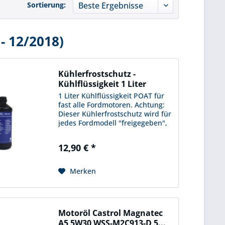
Sortierung:
 - 12/2018)
Kühlerfrostschutz -
Kühlflüssigkeit 1 Liter
1 Liter Kühlflüssigkeit POAT für
fast alle Fordmotoren. Achtung:
Dieser Kühlerfrostschutz wird für
jedes Fordmodell "freigegeben",
es gibt kein anderes mehr. Das
Mischen mit alter Kühlflüssigkeit
12,90 € *
erfolgt immer auf eigene Gefahr,
wir...
Merken
Motoröl Castrol Magnatec
A5 5W30 WSS-M2C913-D 5...