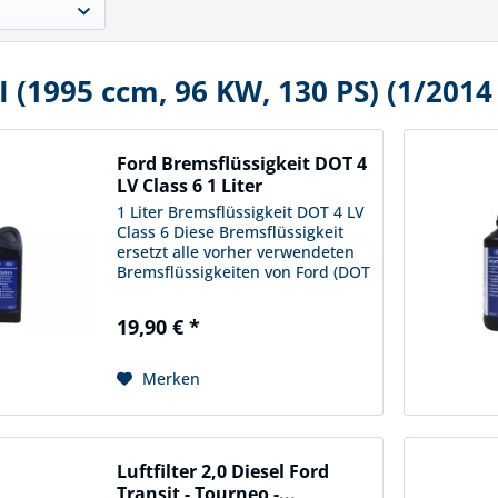
I (1995 ccm, 96 KW, 130 PS) (1/2014
Ford Bremsflüssigkeit DOT 4
LV Class 6 1 Liter
1 Liter Bremsflüssigkeit DOT 4 LV
Class 6 Diese Bremsflüssigkeit
ersetzt alle vorher verwendeten
Bremsflüssigkeiten von Ford (DOT
4 - Super DOT 4 - DOT 4 LV High
Performance) Bestellnummer:
19,90 € *
2792 362 Ford Spefification WSS-
M6C65-A2 Der...
Merken
Luftfilter 2,0 Diesel Ford
Transit - Tourneo -...