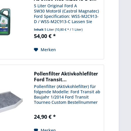
5 Liter Original Ford A
5W30 Motoröl (Castrol Magnatec)
Ford Specification: WSS-M2C913-
D / WSS-M2C913-C Lassen Sie
sich bitte bei Unsicherheit vor
Inhalt
5 Liter
(10,80 € * / 1 Liter)
dem Kauf die Passgenauigkeit
54,00 € *
per Fahrgestellnummer
bestätigen Der Käufer
verpflichtet sich...
Merken
Pollenfilter Aktivkohlefilter
Ford Transit...
Pollenfilter (Aktivkohlefilter) für
folgende Modelle: Ford Transit ab
Baujahr 1/2014 Ford Transit
Tourneo Custom Bestellnummer
1839 688
24,90 € *
Merken