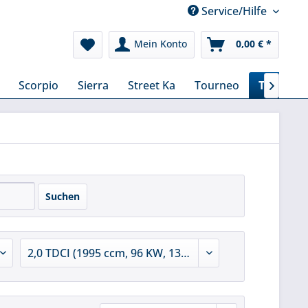
Service/Hilfe
Mein Konto
0,00 € *
Scorpio
Sierra
Street Ka
Tourneo
Transit
