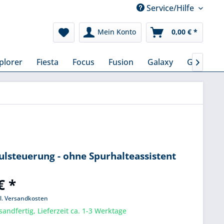
Service/Hilfe
Mein Konto
0,00 € *
plorer
Fiesta
Focus
Fusion
Galaxy
Grand C-

lsteuerung - ohne Spurhalteassistent
€ *
l. Versandkosten
sandfertig, Lieferzeit ca. 1-3 Werktage