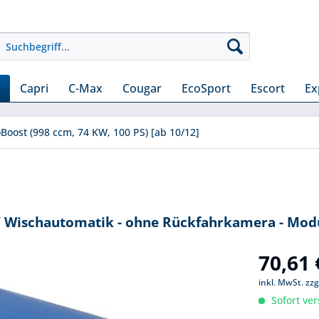
Capri
C-Max
Cougar
EcoSport
Escort
Ex
oBoost (998 ccm, 74 KW, 100 PS) [ab 10/12]
/ Wischautomatik - ohne Rückfahrkamera - Modu
70,61 
inkl. MwSt.
zzg
Sofort ver